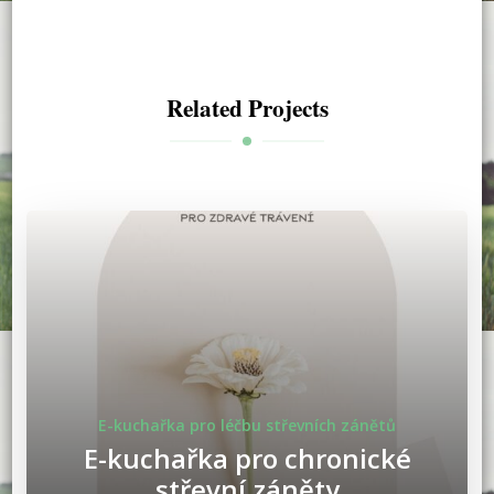
Related Projects
E-kuchařka pro léčbu střevních zánětů
E-kuchařka pro chronické
střevní záněty